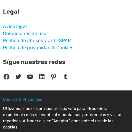
Legal
Aviso legal
Condiciones de uso
Política de abusos y anti-SPAM
Política de privacidad & Cookies
Sígue nuestras redes
Facebook
Twitter
YouTube
LinkedIn
Pinterest
Tumblr
Cookies & Privacidad
© 2025 CPC SERVICIOS INFORMATICOS SL - C/ Nardo, 12 28250 - Torrelodones -
Utilizamos cookies en nuestro sitio web para ofrecerle la
Madrid - Spain Commercial Registry of Madrid. Volume 19.999. Book 0. Page 182.
experiencia más relevante al recordar sus preferencias y visitas
NIF/VAT: ESB83964601. VAT not included.
repetidas. Al hacer clic en "Aceptar", consiente el uso de las
cookies.