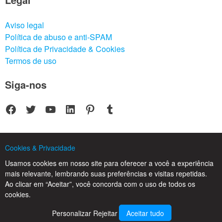
Aviso legal
Política de abuso e anti-SPAM
Política de Privacidade & Cookies
Termos de uso
Siga-nos
Facebook
Twitter
Youtube
LinkedIn
Pinterest
Tumblr
Cookies & Privacidade
© 2025 CPC SERVICIOS INFORMATICOS SL - C/ Nardo, 12 28250 - Torrelodones -
Usamos cookies em nosso site para oferecer a você a experiência
Madrid - Spain Commercial Registry of Madrid. Volume 19.999. Book 0. Page 182.
mais relevante, lembrando suas preferências e visitas repetidas.
NIF/VAT: ESB83964601. VAT not included.
Ao clicar em “Aceitar”, você concorda com o uso de todos os
cookies.
Personalizar
Rejeitar
Aceitar tudo