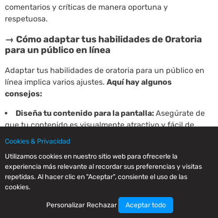
comentarios y críticas de manera oportuna y
respetuosa.
→ Cómo adaptar tus habilidades de Oratoria
para un público en línea
Adaptar tus habilidades de oratoria para un público en
línea implica varios ajustes.
Aquí hay algunos
consejos:
Diseña tu contenido para la pantalla:
Asegúrate de
que tu contenido es visualmente atractivo y fácil de
leer en pantallas de diferentes tamaños. Esto puede
Cookies & Privacidad
implicar el uso de diapositivas, gráficos, imágenes y
Utilizamos cookies en nuestro sitio web para ofrecerle la
otros elementos visuales.
experiencia más relevante al recordar sus preferencias y visitas
Hazlo interactivo:
La interacción es clave para
repetidas. Al hacer clic en "Aceptar", consiente el uso de las
mantener la atención de tu audiencia en línea.
cookies.
Considera la posibilidad de incluir encuestas,
Personalizar
Rechazar
Aceptar todo
preguntas y respuestas, chats en vivo y otras formas