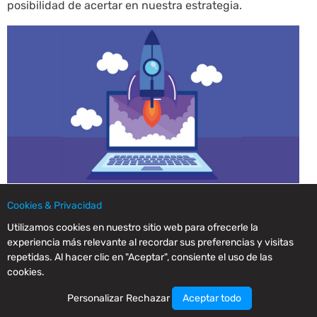
posibilidad de acertar en nuestra estrategia.
Cookies & Privacidad
· Conclusión
Utilizamos cookies en nuestro sitio web para ofrecerle la
experiencia más relevante al recordar sus preferencias y visitas
repetidas. Al hacer clic en "Aceptar", consiente el uso de las
Poco a poco las Administraciones Públicas se han
cookies.
dado cuenta que esto del marketing no es sólo para la
empresa privada.
Personalizar
Rechazar
Aceptar todo