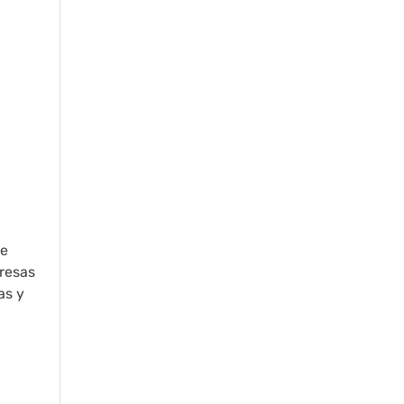
de
resas
as y