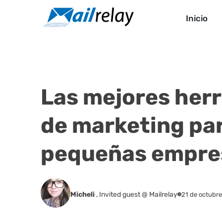
Ir
al
Inicio
contenido
Las mejores her
de marketing pa
pequeñas empre
Micheli
,
Invited guest @ Mailrelay
21 de octubr