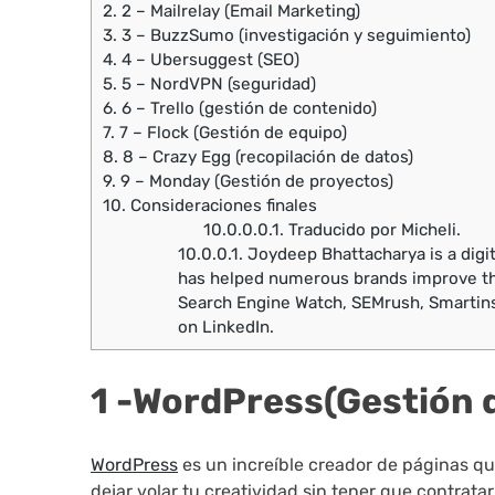
2.
2 – Mailrelay (Email Marketing)
3.
3 – BuzzSumo (investigación y seguimiento)
4.
4 – Ubersuggest (SEO)
5.
5 – NordVPN (seguridad)
6.
6 – Trello (gestión de contenido)
7.
7 – Flock (Gestión de equipo)
8.
8 – Crazy Egg (recopilación de datos)
9.
9 – Monday (Gestión de proyectos)
10.
Consideraciones finales
10.0.0.0.1.
Traducido por Micheli.
10.0.0.1.
Joydeep Bhattacharya is a digi
has helped numerous brands improve thei
Search Engine Watch, SEMrush, Smartins
on LinkedIn.
1 -WordPress(Gestión d
WordPress
es un increíble creador de páginas qu
dejar volar tu creatividad sin tener que contrata