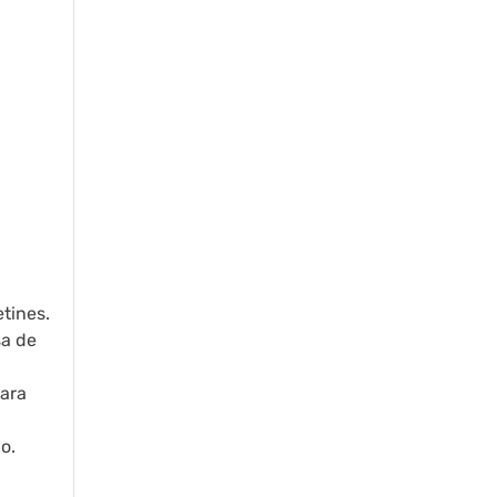
etines.
sa de
para
o.