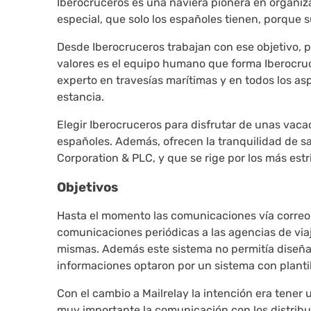
Iberocruceros es una naviera pionera en organiza
especial, que solo los españoles tienen, porque 
Desde Iberocruceros trabajan con ese objetivo, 
valores es el equipo humano que forma Iberocr
experto en travesías marítimas y en todos los as
estancia.
Elegir Iberocruceros para disfrutar de unas vaca
españoles. Además, ofrecen la tranquilidad de 
Corporation & PLC, y que se rige por los más est
Objetivos
Hasta el momento las comunicaciones vía correo e
comunicaciones periódicas a las agencias de viaje
mismas. Además este sistema no permitía diseñar 
informaciones optaron por un sistema con plantil
Con el cambio a Mailrelay la intención era tener
muy importante la comunicación con los distribu