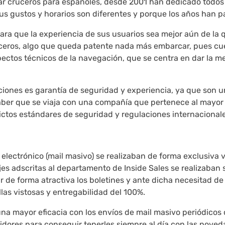
r cruceros para españoles, desde 2001 han dedicado todos su
sus gustos y horarios son diferentes y porque los años han 
para que la experiencia de sus usuarios sea mejor aún de la
uceros, algo que queda patente nada más embarcar, pues c
pectos técnicos de la navegación, que se centra en dar la me
ciones es garantía de seguridad y experiencia, ya que son u
saber que se viaja con una compañía que pertenece al mayor
rictos estándares de seguridad y regulaciones internacionale
lectrónico (mail masivo) se realizaban de forma exclusiva v
s adscritas al departamento de Inside Sales se realizaban si
de forma atractiva los boletines y ante dicha necesitad de 
las vistosas y entregabilidad del 100%.
 una mayor eficacia con los envíos de mail masivo periódicos
idores para conseguir tenerles siempre al día con las nov