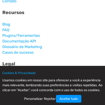
Contato
Recursos
Blog
FAQ
Plugins/Ferramentas
Documentação API
Glossário de Marketing
Casos de sucesso
Legal
Cookies & Privacidade
Aviso legal
Usamos cookies em nosso site para oferecer a você a experiência
Política de abuso e anti-SPAM
mais relevante, lembrando suas preferências e visitas repetidas. Ao
Política de Privacidade & Cookies
clicar em “Aceitar”, você concorda com o uso de todos os cookies.
Termos de uso
Personalizar
Rejeitar
Aceitar tudo
Siga-nos