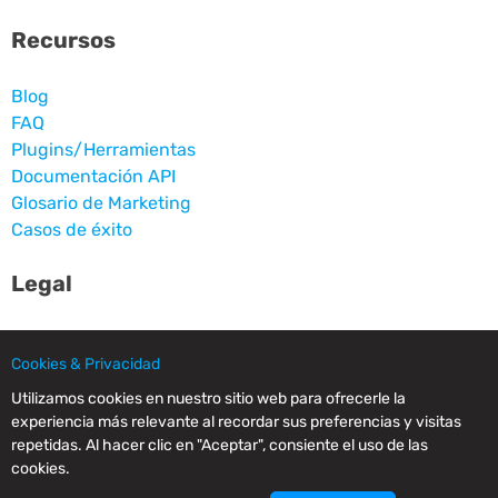
Recursos
Blog
FAQ
Plugins/Herramientas
Documentación API
Glosario de Marketing
Casos de éxito
Legal
Aviso legal
Condiciones de uso
Cookies & Privacidad
Política de abusos y anti-SPAM
Utilizamos cookies en nuestro sitio web para ofrecerle la
Política de privacidad & Cookies
experiencia más relevante al recordar sus preferencias y visitas
repetidas. Al hacer clic en "Aceptar", consiente el uso de las
Sígue nuestras redes
cookies.