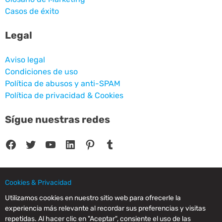
Casos de éxito
Legal
Aviso legal
Condiciones de uso
Política de abusos y anti-SPAM
Política de privacidad & Cookies
Sígue nuestras redes
Facebook
Twitter
YouTube
LinkedIn
Pinterest
Tumblr
Cookies & Privacidad
© 2025 CPC SERVICIOS INFORMATICOS SL - C/ Nardo, 12 28250 - Torrelodones -
Utilizamos cookies en nuestro sitio web para ofrecerle la
Madrid - Spain Commercial Registry of Madrid. Volume 19.999. Book 0. Page 182.
experiencia más relevante al recordar sus preferencias y visitas
NIF/VAT: ESB83964601. VAT not included.
repetidas. Al hacer clic en "Aceptar", consiente el uso de las