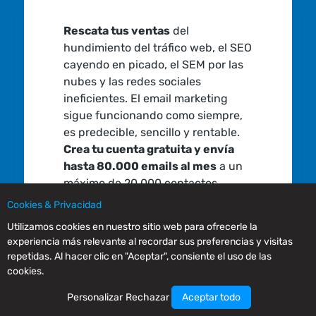
Rescata tus ventas
del
hundimiento del tráfico web, el SEO
cayendo en picado, el SEM por las
nubes y las redes sociales
ineficientes. El email marketing
sigue funcionando como siempre,
es predecible, sencillo y rentable.
Crea tu cuenta gratuita y envía
hasta 80.000 emails al mes
a un
máximo de 20.000 contactos,
gratis. Consigue mucho más, por
Cookies & Privacidad
mucho menos:
Utilizamos cookies en nuestro sitio web para ofrecerle la
experiencia más relevante al recordar sus preferencias y visitas
Comienza ahora
repetidas. Al hacer clic en "Aceptar", consiente el uso de las
¡Vende más, gana más, ahorra todo!
cookies.
Personalizar
Rechazar
Aceptar todo