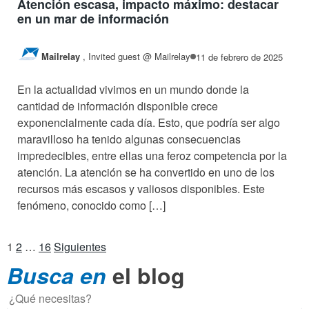
Atención escasa, impacto máximo: destacar
en un mar de información
Mailrelay
,
Invited guest @ Mailrelay
11 de febrero de 2025
En la actualidad vivimos en un mundo donde la
cantidad de información disponible crece
exponencialmente cada día. Esto, que podría ser algo
maravilloso ha tenido algunas consecuencias
impredecibles, entre ellas una feroz competencia por la
atención. La atención se ha convertido en uno de los
recursos más escasos y valiosos disponibles. Este
fenómeno, conocido como […]
Paginación
1
2
…
16
Siguientes
Busca en
el blog
de
entradas
Buscar