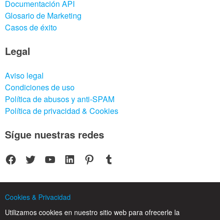
Documentación API
Glosario de Marketing
Casos de éxito
Legal
Aviso legal
Condiciones de uso
Política de abusos y anti-SPAM
Política de privacidad & Cookies
Sígue nuestras redes
Facebook
Twitter
YouTube
LinkedIn
Pinterest
Tumblr
Cookies & Privacidad
Utilizamos cookies en nuestro sitio web para ofrecerle la
© 2025 CPC SERVICIOS INFORMATICOS SL - C/ Nardo, 12 28250 - Torrelodones -
Madrid - Spain Commercial Registry of Madrid. Volume 19.999. Book 0. Page 182.