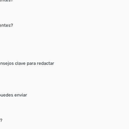
ientes?
entes?
nsejos clave para redactar
puedes enviar
s?