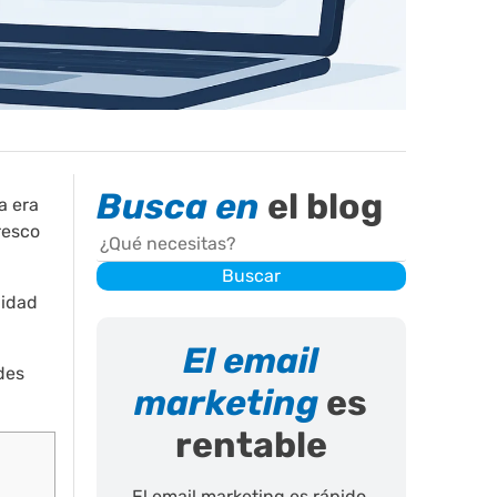
Busca en
el blog
a era
resco
Buscar
Buscar
lidad
El email
des
marketing
es
rentable
El email marketing es rápido.