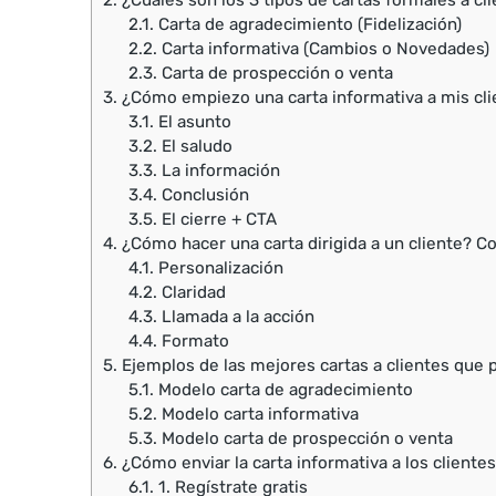
2.
¿Cuáles son los 3 tipos de cartas formales a cl
2.1.
Carta de agradecimiento (Fidelización)
2.2.
Carta informativa (Cambios o Novedades)
2.3.
Carta de prospección o venta
3.
¿Cómo empiezo una carta informativa a mis cli
3.1.
El asunto
3.2.
El saludo
3.3.
La información
3.4.
Conclusión
3.5.
El cierre + CTA
4.
¿Cómo hacer una carta dirigida a un cliente? Co
4.1.
Personalización
4.2.
Claridad
4.3.
Llamada a la acción
4.4.
Formato
5.
Ejemplos de las mejores cartas a clientes que 
5.1.
Modelo carta de agradecimiento
5.2.
Modelo carta informativa
5.3.
Modelo carta de prospección o venta
6.
¿Cómo enviar la carta informativa a los cliente
6.1.
1. Regístrate gratis