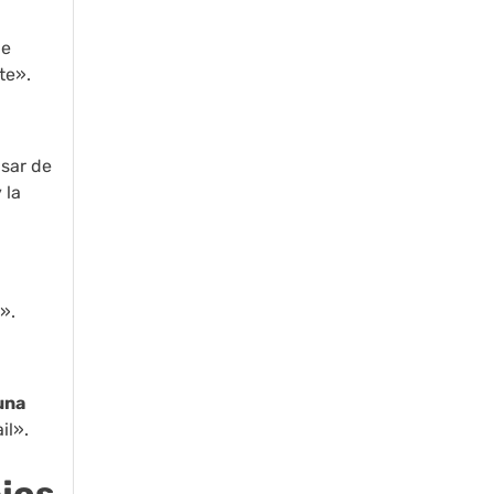
ue
te».
isar de
 la
».
una
il».
ejos