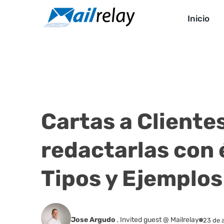
Ir
al
Inicio
contenido
Cartas a Cliente
redactarlas con 
Tipos y Ejemplos
Jose Argudo
,
Invited guest @ Mailrelay
23 de 