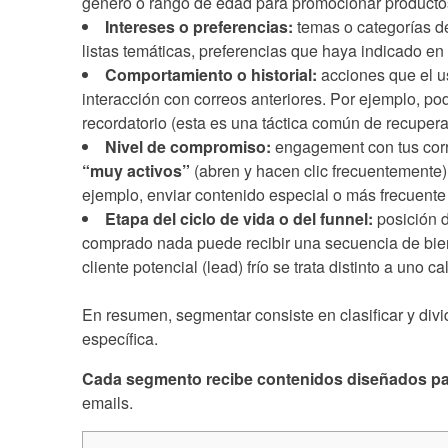
género o rango de edad para promocionar productos
Intereses o preferencias:
temas o categorías d
listas temáticas, preferencias que haya indicado en
Comportamiento o historial:
acciones que el us
interacción con correos anteriores. Por ejemplo, p
recordatorio (esta es una táctica común de recupera
Nivel de compromiso:
engagement con tus corre
“muy activos”
(abren y hacen clic frecuentemente)
ejemplo, enviar contenido especial o más frecuente
Etapa del ciclo de vida o del funnel:
posición 
comprado nada puede recibir una secuencia de bienv
cliente potencial (lead) frío se trata distinto a uno
En resumen, segmentar consiste en clasificar y divi
específica.
Cada segmento recibe contenidos diseñados pa
emails.