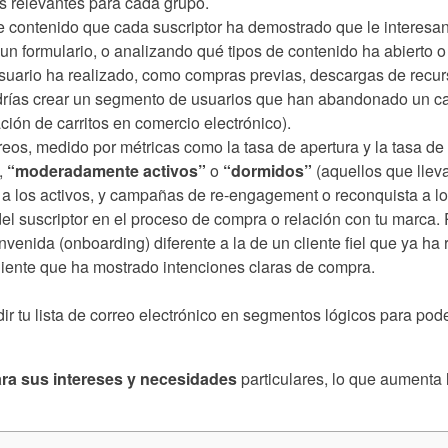
 relevantes para cada grupo.
e contenido que cada suscriptor ha demostrado que le interesan
 un formulario, o analizando qué tipos de contenido ha abierto 
uario ha realizado, como compras previas, descargas de recurs
odrías crear un segmento de usuarios que han abandonado un ca
ción de carritos en comercio electrónico).
os, medido por métricas como la tasa de apertura y la tasa de 
,
“moderadamente activos”
o
“dormidos”
(aquellos que lleva
 a los activos, y campañas de re-engagement o reconquista a los
del suscriptor en el proceso de compra o relación con tu marca.
enida (onboarding) diferente a la de un cliente fiel que ya h
 caliente que ha mostrado intenciones claras de compra.
dir tu lista de correo electrónico en segmentos lógicos para p
ra sus intereses y necesidades
particulares, lo que aumenta 