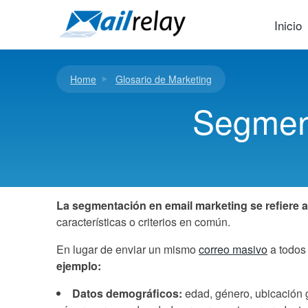
Ir
al
Inicio
contenido
Home
Glosario de Marketing
Segment
La segmentación en email marketing se refiere 
características o criterios en común.
En lugar de enviar un mismo
correo masivo
a todos 
ejemplo:
Datos demográficos:
edad, género, ubicación 