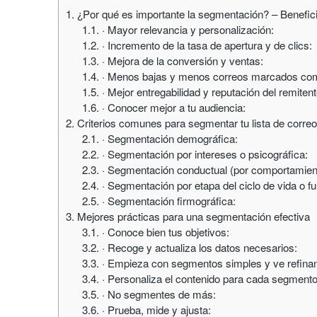
1.
¿Por qué es importante la segmentación? – Benefici
1.1.
· Mayor relevancia y personalización:
1.2.
· Incremento de la tasa de apertura y de clics:
1.3.
· Mejora de la conversión y ventas:
1.4.
· Menos bajas y menos correos marcados co
1.5.
· Mejor entregabilidad y reputación del remitent
1.6.
· Conocer mejor a tu audiencia:
2.
Criterios comunes para segmentar tu lista de corre
2.1.
· Segmentación demográfica:
2.2.
· Segmentación por intereses o psicográfica:
2.3.
· Segmentación conductual (por comportamien
2.4.
· Segmentación por etapa del ciclo de vida o fu
2.5.
· Segmentación firmográfica:
3.
Mejores prácticas para una segmentación efectiva
3.1.
· Conoce bien tus objetivos:
3.2.
· Recoge y actualiza los datos necesarios:
3.3.
· Empieza con segmentos simples y ve refina
3.4.
· Personaliza el contenido para cada segmento
3.5.
· No segmentes de más:
3.6.
· Prueba, mide y ajusta: