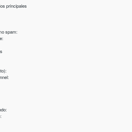
os principales
mo spam:
e:
os
to):
nnel:
ndo:
: