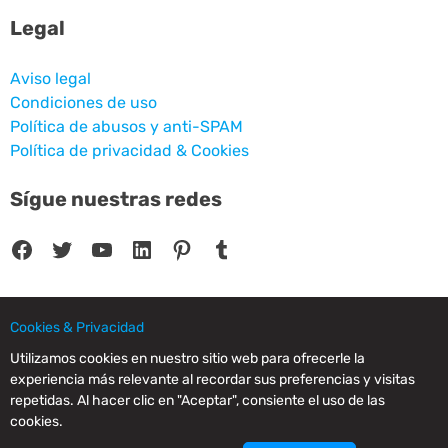
Legal
Aviso legal
Condiciones de uso
Política de abusos y anti-SPAM
Política de privacidad & Cookies
Sígue nuestras redes
Facebook
Twitter
YouTube
LinkedIn
Pinterest
Tumblr
Cookies & Privacidad
© 2025 CPC SERVICIOS INFORMATICOS SL - C/ Nardo, 12 28250 - Torrelodones -
Utilizamos cookies en nuestro sitio web para ofrecerle la
Madrid - Spain Commercial Registry of Madrid. Volume 19.999. Book 0. Page 182.
experiencia más relevante al recordar sus preferencias y visitas
NIF/VAT: ESB83964601. VAT not included.
repetidas. Al hacer clic en "Aceptar", consiente el uso de las
cookies.