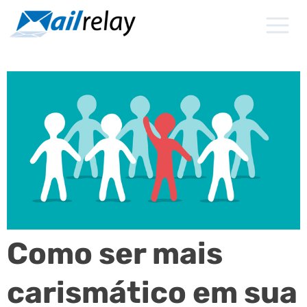
Ir
para
o
conteúdo
Como ser mais
carismático em sua