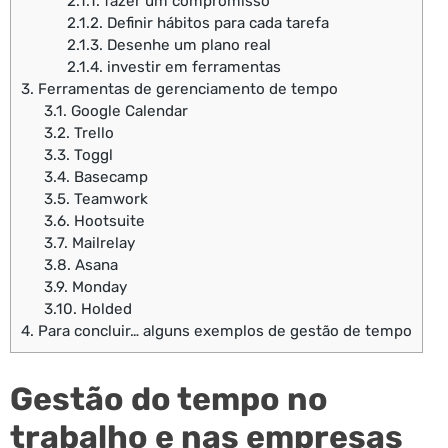
2.1.1.
fazer um compromisso
2.1.2.
Definir hábitos para cada tarefa
2.1.3.
Desenhe um plano real
2.1.4.
investir em ferramentas
3.
Ferramentas de gerenciamento de tempo
3.1.
Google Calendar
3.2.
Trello
3.3.
Toggl
3.4.
Basecamp
3.5.
Teamwork
3.6.
Hootsuite
3.7.
Mailrelay
3.8.
Asana
3.9.
Monday
3.10.
Holded
4.
Para concluir… alguns exemplos de gestão de tempo
Gestão do tempo no
trabalho e nas empresas