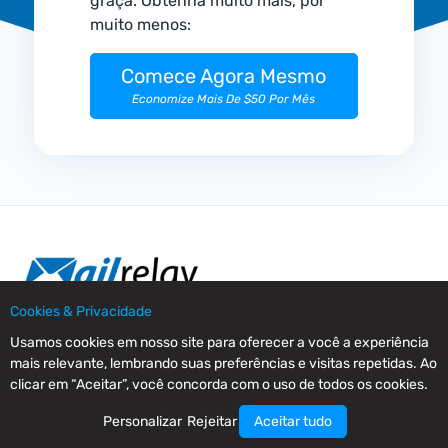
graça. Obtenha muito mais, por
muito menos:
Comece Agora Mesmo
Economize Mais De $50 Por Mês
Cookies & Privacidade
Mailrelay é uma plataforma avançada de email marketing
Usamos cookies em nosso site para oferecer a você a experiência
com recursos poderosos. Ele permite que você crie,
mais relevante, lembrando suas preferências e visitas repetidas. Ao
envie e gerencie seus boletins informativos fornecendo
clicar em “Aceitar”, você concorda com o uso de todos os cookies.
estatísticas completas de comportamento do assinante.
Personalizar
Rejeitar
Aceitar tudo
Sobre Mailrelay