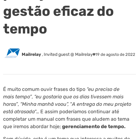
gestão eficaz do
tempo
Mailrelay
,
Invited guest @ Mailrelay
19 de agosto de 2022
É muito comum ouvir frases do tipo
“eu preciso de
mais tempo”
,
“eu gostaria que os dias tivessem mais
horas”
,
“Minha manhã voou”,
“
A entrega do meu projeto
está atrasada
“… E assim poderíamos continuar até
completar um manual com frases que aludem ao tema
que iremos abordar hoje;
gerenciamento de tempo.
Sem dúvida, este é um tema que interessa a muitos de