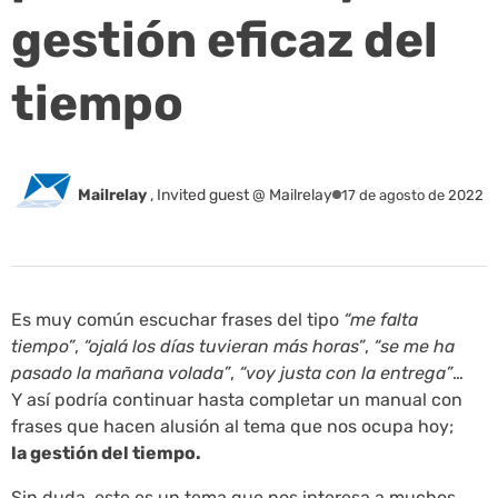
gestión eficaz del
tiempo
Mailrelay
,
Invited guest @ Mailrelay
17 de agosto de 2022
Es muy común escuchar frases del tipo
“me falta
tiempo”
,
“ojalá los días tuvieran más horas”
,
“se me ha
pasado la mañana volada”
,
“voy justa con la entrega”
…
Y así podría continuar hasta completar un manual con
frases que hacen alusión al tema que nos ocupa hoy;
la gestión del tiempo.
Sin duda, este es un tema que nos interesa a muchos,