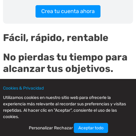
Crea tu cuenta ahora
Fácil, rápido, rentable
No pierdas tu tiempo para
alcanzar tus objetivos.
Utiliza el sencillo editor con IA integrada para preparar
Cookies & Privacidad
tus emails, envíalos y analiza tus resultados.
Utilizamos cookies en nuestro sitio web para ofrecerle la
experiencia más relevante al recordar sus preferencias y visitas
Nuestro editor es un redactor experto de emails para tu
repetidas. Al hacer clic en "Aceptar", consiente el uso de las
negocio.
cookies.
Personalizar
Rechazar
Aceptar todo
Regístrate y pruebalo gratis. Gana tiempo y dinero.