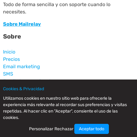
Todo de forma sencilla y con soporte cuando lo
necesites.
Sobre Mailrelay
Sobre
Inicio
Precios
Email marketing
SMS
Emails transaccionales
Landing pages
Cookies & Privacidad
Contacto
Utilizamos cookies en nuestro sitio web para ofrecerle la
experiencia más relevante al recordar sus preferencias y visitas
Recursos
repetidas. Al hacer clic en "Aceptar", consiente el uso de las
cookies.
Blog
Personalizar
Rechazar
Aceptar todo
FAQ