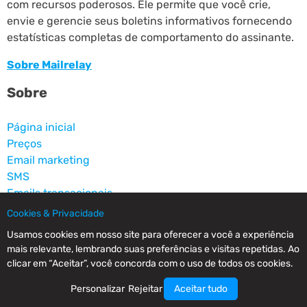
com recursos poderosos. Ele permite que você crie,
envie e gerencie seus boletins informativos fornecendo
estatísticas completas de comportamento do assinante.
Sobre Mailrelay
Sobre
Página inicial
Preços
Email marketing
SMS
Emails transacionais
Landing pages
Cookies & Privacidade
Contato
Usamos cookies em nosso site para oferecer a você a experiência
mais relevante, lembrando suas preferências e visitas repetidas. Ao
Recursos
clicar em “Aceitar”, você concorda com o uso de todos os cookies.
Personalizar
Rejeitar
Aceitar tudo
Blog