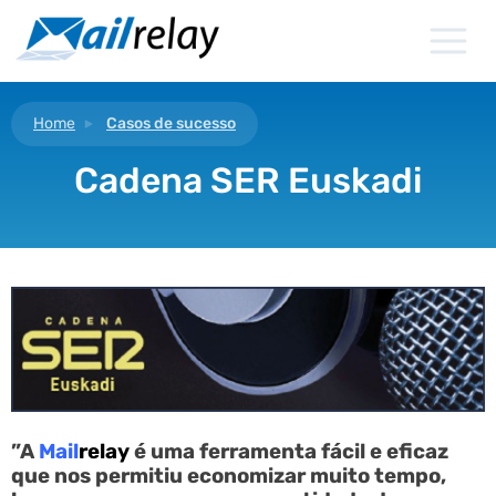
Ir
para
o
conteúdo
Home
Casos de sucesso
Cadena SER Euskadi
”A
Mail
relay
é uma ferramenta fácil e eficaz
que nos permitiu economizar muito tempo,