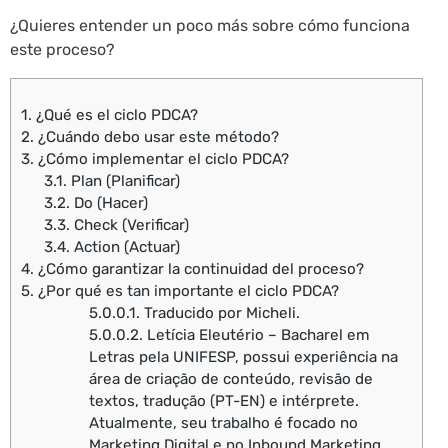
¿Quieres entender un poco más sobre cómo funciona
este proceso?
1.
¿Qué es el ciclo PDCA?
2.
¿Cuándo debo usar este método?
3.
¿Cómo implementar el ciclo PDCA?
3.1.
Plan (Planificar)
3.2.
Do (Hacer)
3.3.
Check (Verificar)
3.4.
Action (Actuar)
4.
¿Cómo garantizar la continuidad del proceso?
5.
¿Por qué es tan importante el ciclo PDCA?
5.0.0.1.
Traducido por Micheli.
5.0.0.2.
Letícia Eleutério – Bacharel em
Letras pela UNIFESP, possui experiência na
área de criação de conteúdo, revisão de
textos, tradução (PT-EN) e intérprete.
Atualmente, seu trabalho é focado no
Marketing Digital e no Inbound Marketing.