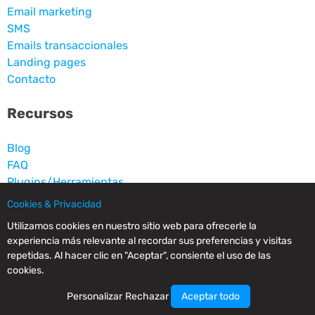
Email marketing
SMS
Emails transaccionales
Landing pages
Contacto
Recursos
Blog
FAQ
Plugins/Herramientas
Documentación API
Cookies & Privacidad
Glosario de Marketing
Utilizamos cookies en nuestro sitio web para ofrecerle la
Casos de éxito
experiencia más relevante al recordar sus preferencias y visitas
repetidas. Al hacer clic en "Aceptar", consiente el uso de las
Legal
cookies.
Personalizar
Rechazar
Aceptar todo
Aviso legal