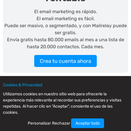
El email marketing es rápido.
El email marketing es fácil.
Puede ser masivo, o segmentado, y con Mailrelay puede
ser gratis.
Envía gratis hasta 80.000 emails al mes a una lista de
hasta 20.000 contactos. Cada mes.
Crea tu cuenta ahora
Cookies & Privacidad
SMS masivo
efectivo
Utilizamos cookies en nuestro sitio web para ofrecerle la
experiencia más relevante al recordar sus preferencias y visitas
Puedes crear campañas de SMS masivos para conectar
repetidas. Al hacer clic en "Aceptar", consiente el uso de las
rápida y eficazmente con tus contactos.
cookies.
Personalizar
Rechazar
Aceptar todo
Crea tu cuenta ahora