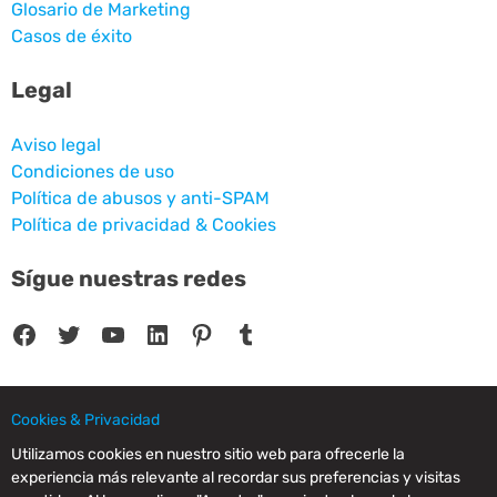
Glosario de Marketing
Casos de éxito
Legal
Aviso legal
Condiciones de uso
Política de abusos y anti-SPAM
Política de privacidad & Cookies
Sígue nuestras redes
Facebook
Twitter
YouTube
LinkedIn
Pinterest
Tumblr
Cookies & Privacidad
© 2025 CPC SERVICIOS INFORMATICOS SL - C/ Nardo, 12 28250 - Torrelodones -
Utilizamos cookies en nuestro sitio web para ofrecerle la
Madrid - Spain Commercial Registry of Madrid. Volume 19.999. Book 0. Page 182.
experiencia más relevante al recordar sus preferencias y visitas
NIF/VAT: ESB83964601. VAT not included.