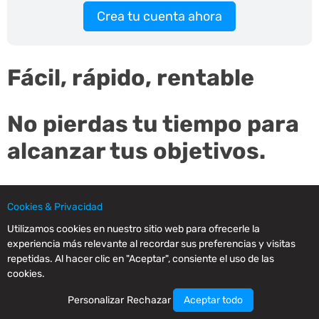
Crea tu cuenta ahora
Fácil, rápido, rentable
No pierdas tu tiempo para
alcanzar tus objetivos.
Utiliza el sencillo editor con IA integrada para preparar
tus emails, envíalos y analiza tus resultados.
Cookies & Privacidad
Utilizamos cookies en nuestro sitio web para ofrecerle la
Nuestro editor es un redactor experto de emails para tu
experiencia más relevante al recordar sus preferencias y visitas
negocio.
repetidas. Al hacer clic en "Aceptar", consiente el uso de las
cookies.
Regístrate y pruebalo gratis. Gana tiempo y dinero.
Personalizar
Rechazar
Aceptar todo