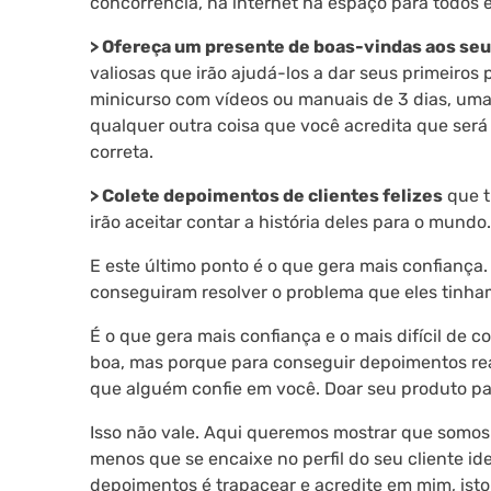
concorrência, na internet há espaço para todos 
> Ofereça um presente de boas-vindas aos seu
valiosas que irão ajudá-los a dar seus primeir
minicurso com vídeos ou manuais de 3 dias, uma 
qualquer outra coisa que você acredita que será
correta.
> Colete depoimentos de clientes felizes
que t
irão aceitar contar a história deles para o mundo.
E este último ponto é o que gera mais confiança.
conseguiram resolver o problema que eles tinha
É o que gera mais confiança e o mais difícil de c
boa, mas porque para conseguir depoimentos reai
que alguém confie em você. Doar seu produto p
Isso não vale. Aqui queremos mostrar que somos p
menos que se encaixe no perfil do seu cliente id
depoimentos é trapacear e acredite em mim, isto