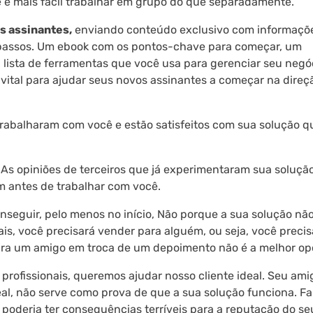
e é mais fácil trabalhar em grupo do que separadamente.
s assinantes,
enviando conteúdo exclusivo com informaçõ
os passos. Um ebook com os pontos-chave para começar, um
lista de ferramentas que você usa para gerenciar seu negó
 vital para ajudar seus novos assinantes a começar na direç
rabalharam com você e estão satisfeitos com sua solução q
 As opiniões de terceiros que já experimentaram sua soluçã
m antes de trabalhar com você.
onseguir, pelo menos no início, Não porque a sua solução nã
s, você precisará vender para alguém, ou seja, você precis
ara um amigo em troca de um depoimento não é a melhor op
rofissionais, queremos ajudar nosso cliente ideal. Seu ami
eal, não serve como prova de que a sua solução funciona. Fal
 poderia ter consequências terríveis para a reputação do se