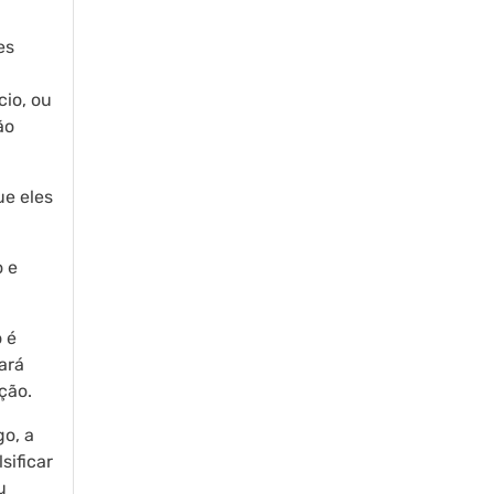
es
cio, ou
ão
ue eles
o e
o é
ará
ção.
go, a
sificar
u