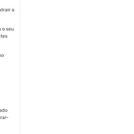
trair a
 o seu
ntes
no
tado
rar-