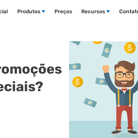
cial
Produtos
Preços
Recursos
Contat
promoções
eciais?