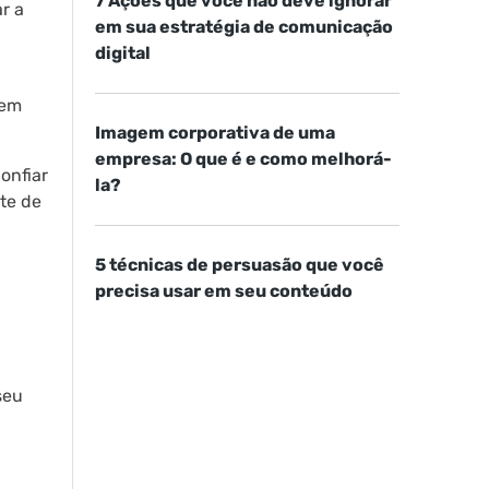
7 Ações que você não deve ignorar
r a
em sua estratégia de comunicação
digital
 em
Imagem corporativa de uma
empresa: O que é e como melhorá-
onfiar
la?
te de
5 técnicas de persuasão que você
precisa usar em seu conteúdo
seu