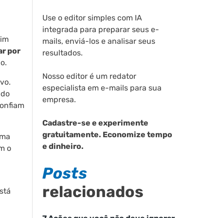
Use o editor simples com IA
integrada para preparar seus e-
sim
mails, enviá-los e analisar seus
ar por
resultados.
o.
Nosso editor é um redator
vo.
especialista em e-mails para sua
ndo
empresa.
confiam
Cadastre-se e experimente
gratuitamente. Economize tempo
Uma
e dinheiro.
m o
Posts
relacionados
stá