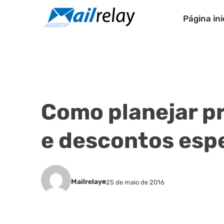
Ir
para
Página ini
o
conteúdo
Como planejar 
e descontos esp
Mailrelay
25 de maio de 2016