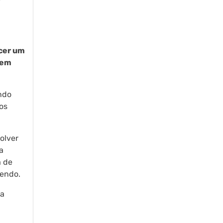
cer um
dem
ndo
os
olver
a
a de
cendo.
ua