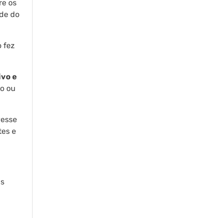
re os
ade do
 fez
ivo e
o ou
vesse
tes e
as