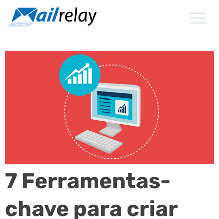
Ir
para
o
conteúdo
7 Ferramentas-
chave para criar