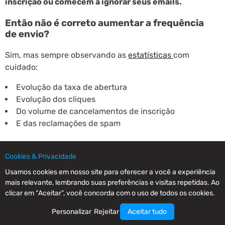
inscrição ou comecem a ignorar seus emails.
Então não é correto aumentar a frequência
de envio?
Sim, mas sempre observando as
estatísticas
com
cuidado:
Evolução da taxa de abertura
Evolução dos cliques
Do volume de cancelamentos de inscrição
E das reclamações de spam
Se os dados positivos estiverem aumentando, como a
Cookies & Privacidade
taxa de aberturas e os cliques, e os negativos, como os
cancelamentos e as reclamações de spam, se
Usamos cookies em nosso site para oferecer a você a experiência
mais relevante, lembrando suas preferências e visitas repetidas. Ao
mantiverem estáveis, você pode pensar em aumentar
clicar em “Aceitar”, você concorda com o uso de todos os cookies.
a frequência e observar.
Personalizar
Rejeitar
Aceitar tudo
Cuidado ao reduzir muito a frequência!