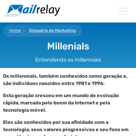
Ir
para
o
conteúdo
Home
Glossário de Marketing
Millenials
Entendendo os millennials
Os millennials, também conhecidos como geração e,
são indivíduos nascidos entre 1981 e 1996.
Esta geração cresceu em um mundo de evolução
rápida, marcada pelo boom da Internet e pela
tecnologia móvel.
Eles são conhecidos por sua afinidade com a
tecnologia, seus valores progressivos e seu foco em