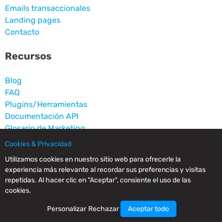
Emails transaccionales
Landing pages
Contacto
Recursos
Blog
FAQ
Plugins/Herramientas
Documentación API
Glosario de Marketing
Casos de éxito
Cookies & Privacidad
Utilizamos cookies en nuestro sitio web para ofrecerle la
Legal
experiencia más relevante al recordar sus preferencias y visitas
repetidas. Al hacer clic en "Aceptar", consiente el uso de las
Aviso legal
cookies.
Condiciones de uso
Personalizar
Rechazar
Aceptar todo
Política de abusos y anti-SPAM