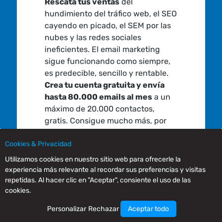
Rescata tus ventas
del
hundimiento del tráfico web, el SEO
cayendo en picado, el SEM por las
nubes y las redes sociales
ineficientes. El email marketing
sigue funcionando como siempre,
es predecible, sencillo y rentable.
Crea tu cuenta gratuita y envía
hasta 80.000 emails al mes
a un
máximo de 20.000 contactos,
gratis. Consigue mucho más, por
mucho menos:
Cookies & Privacidad
Comienza ahora
Utilizamos cookies en nuestro sitio web para ofrecerle la
experiencia más relevante al recordar sus preferencias y visitas
¡Vende más, gana más, ahorra todo!
repetidas. Al hacer clic en "Aceptar", consiente el uso de las
cookies.
Personalizar
Rechazar
Aceptar todo