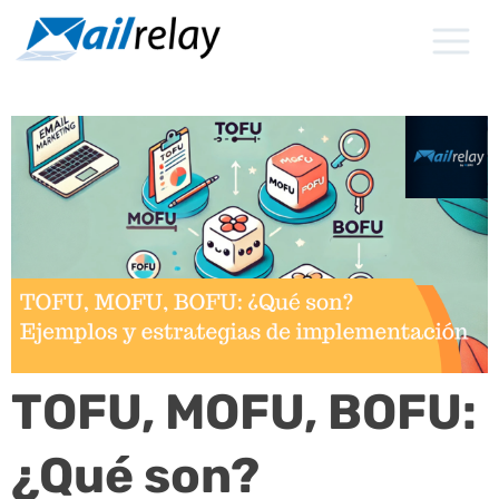
Ir
al
contenido
TOFU, MOFU, BOFU:
¿Qué son?