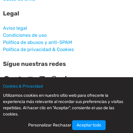
Legal
Aviso legal
Condiciones de uso
Política de abusos y anti-SPAM
Política de privacidad & Cookies
Sígue nuestras redes
Facebook
Twitter
YouTube
LinkedIn
Pinterest
Tumblr
Cookies & Privacidad
Utilizamos cookies en nuestro sitio web para ofrecerle la
experiencia más relevante al recordar sus preferencias y visitas
repetidas. Al hacer clic en "Aceptar", consiente el uso de las
© 2025 CPC SERVICIOS INFORMATICOS SL - C/ Nardo, 12 28250 - Torrelodones -
cookies.
Madrid - Spain Commercial Registry of Madrid. Volume 19.999. Book 0. Page 182.
NIF/VAT: ESB83964601. VAT not included.
Personalizar
Rechazar
Aceptar todo