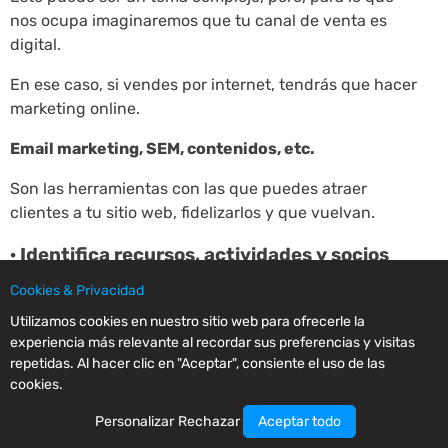
nos ocupa imaginaremos que tu canal de venta es
digital.
En ese caso, si vendes por internet, tendrás que hacer
marketing online.
Email marketing, SEM, contenidos, etc.
Son las herramientas con las que puedes atraer
clientes a tu sitio web, fidelizarlos y que vuelvan.
· Identifica recursos, actividades y socios
clave:
Cookies & Privacidad
Estos son otros temas que se alejan un poco de lo que
Utilizamos cookies en nuestro sitio web para ofrecerle la
sería un artículo introductorio en internet.
experiencia más relevante al recordar sus preferencias y visitas
repetidas. Al hacer clic en "Aceptar", consiente el uso de las
En forma muy resumida sería pensar en qué necesitas
cookies.
para desarrollar tu actividad:
Personalizar
Rechazar
Aceptar todo
Empleados