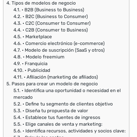
4.
Tipos de modelos de negocio
4.1.
· B2B (Business to Business)
4.2.
· B2C (Business to Consumer)
4.3.
· C2C (Consumer to Consumer)
4.4.
· C2B (Consumer to Business)
4.5.
· Marketplace
4.6.
· Comercio electrónico (e-commerce)
4.7.
· Modelo de suscripción (SaaS y otros)
4.8.
· Modelo freemium
4.9.
· Franquicia
4.10.
· Publicidad
4.11.
· Afiliación (marketing de afiliados)
5.
Pasos para crear un modelo de negocio
5.1.
· Identifica una oportunidad o necesidad en el
mercado
5.2.
· Define tu segmento de clientes objetivo
5.3.
· Diseña tu propuesta de valor
5.4.
· Establece tus fuentes de ingresos
5.5.
· Elige canales de venta y marketing:
5.6.
· Identifica recursos, actividades y socios clave: