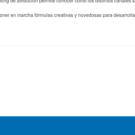
ting de atribución permite conocer cómo los distintos canales se
oner en marcha fórmulas creativas y novedosas para desarrolla