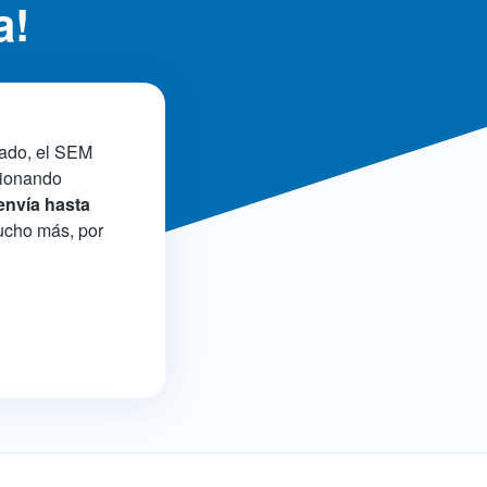
a!
cado, el SEM
ncionando
 envía hasta
ucho más, por