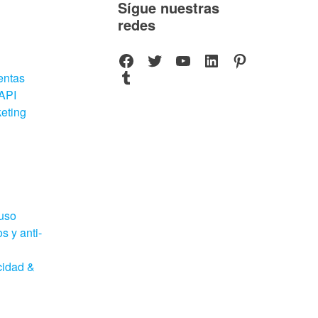
Sígue nuestras
redes
Facebook
Twitter
YouTube
LinkedIn
Pinterest
Tumblr
entas
API
eting
uso
s y anti-
cidad &