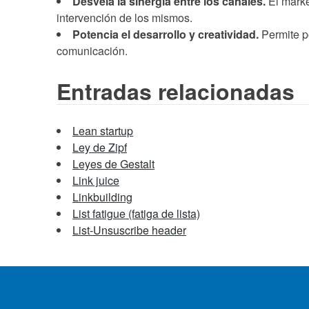
Desvela la sinergia entre los canales.
El marke
intervención de los mismos.
Potencia el desarrollo y creatividad.
Permite p
comunicación.
Entradas relacionadas
Lean startup
Ley de Zipf
Leyes de Gestalt
Link juice
Linkbuilding
List fatigue (fatiga de lista)
List-Unsuscribe header