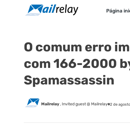
Ir
para
Página ini
o
conteúdo
O comum erro i
com 166-2000 b
Spamassassin
Mailrelay
,
Invited guest @ Mailrelay
2 de agost