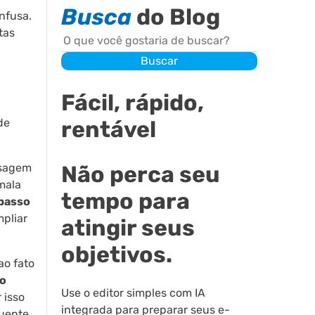
Busca
do Blog
nfusa.
tas
Buscar
Buscar
Fácil, rápido,
rentável
de
nsagem
Não perca seu
mala
tempo para
passo
pliar
atingir seus
objetivos.
ao fato
 o
Use o editor simples com IA
r isso
integrada para preparar seus e-
uente,