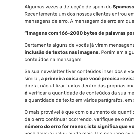
Algumas vezes a detecção de spam do
Spamass
Recentemente um dos nossos clientes entrou e
mensagens de erro. A mensagem de erro em ques
“imagens com 166-2000 bytes de palavras po
Certamente alguns de vocês já viram mensagens
inclusão de textos nas imagens.
Porém em algum
conteúdos na mensagem.
Se sua newsletter tiver conteúdos inseridos e 
similar,
a primeira coisa que você precisa revisa
direta, não utilizar textos dentro das próprias i
é
verificar a quantidade de conteúdos da sua m
a quantidade de texto em vários parágrafos, em
O mais provável é que com o aumento da quantidad
de o erro continuar ocorrendo, verifique se o n
número do erro for menor, isto significa que 
você deverá incluir ainda mais. Um pequeno avis