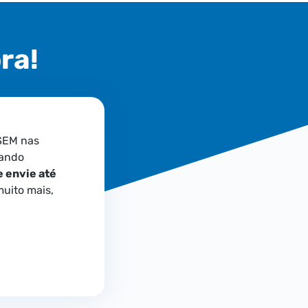
ra!
SEM nas
nando
e envie até
uito mais,