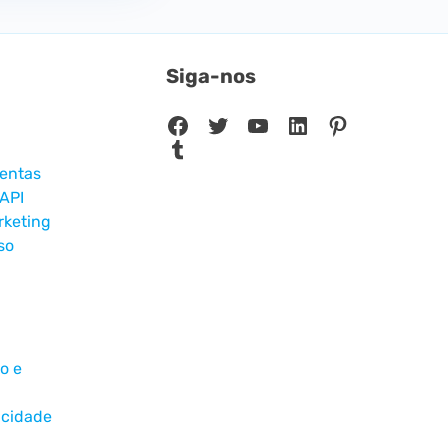
Siga-nos
Facebook
Twitter
Youtube
LinkedIn
Pinterest
Tumblr
entas
API
rketing
so
o e
acidade