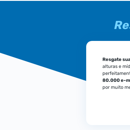
Re
Resgate su
alturas e mí
perfeitamente
80.000 e-ma
por muito m