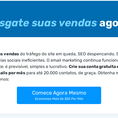
sgate suas vendas
ago
as vendas
do tráfego do site em queda, SEO despencando, 
dias sociais ineficientes. O email marketing continua funcio
: é previsível, simples e lucrativo.
Crie sua conta gratuita 
ils por mês
para até 20.000 contatos, de graça. Obtenha m
enos:
Comece Agora Mesmo
Economize Mais De $50 Por Mês