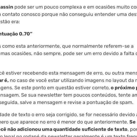
assin
pode ser um pouco complexa e em ocasiões muito co
m contato conosco porque não conseguiu entender uma des
tão era:
ntuação 0.70”
 como esta anteriormente, que normalmente referem-se a
as ocasiões, não sempre, pode ser um erro devido a falta 
você estiver recebendo esta mensagem de erro, ou outra me
r é,
no caso de você estar utilizando imagens no layout da 
magens. Se este ponto em questão estiver correto,
o próximo 
ensagem. Se sua newsletter tem poucos conteúdos, tente am
 seguida, salve a mensagem e revise a pontuação de spam.
e de texto o erro seja corrigido, se for necessário devido 
úmero que aparece no erro é menor do que anteriormente.
Se
você não adicionou uma quantidade suficiente de texto
, po
o legal no rodapé da newsletter geralmente é um texto freq