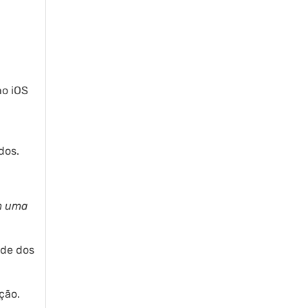
no iOS
dos.
am uma
ade dos
ção.