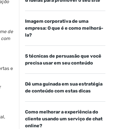
8 ideias para promover o seu site
mação
Imagem corporativa de uma
empresa: O que é e como melhorá-
ume de
la?
s com
5 técnicas de persuasão que você
precisa usar em seu conteúdo
rtas e
Dê uma guinada em sua estratégia
r
de conteúdo com estas dicas
Como melhorar a experiência do
al,
cliente usando um serviço de chat
online?