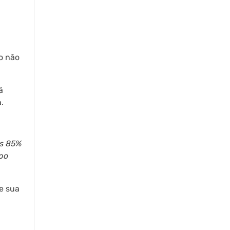
io não
á
.
os 85%
mpo
e sua