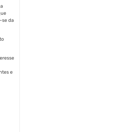
da
que
r-se da
to
eresse
ntes e