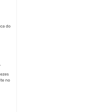
oca do
.
vezes
ite no