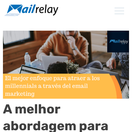
Ir
para
o
conteúdo
A melhor
abordagem para