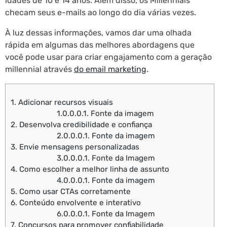
idades de 10 e 14 anos. Além disso, os Millennials
checam seus e-mails ao longo do dia várias vezes.
À luz dessas informações, vamos dar uma olhada
rápida em algumas das melhores abordagens que
você pode usar para criar engajamento com a geração
millennial através
do email marketing
.
1.
Adicionar recursos visuais
1.0.0.0.1.
Fonte da imagem
2.
Desenvolva credibilidade e confiança
2.0.0.0.1.
Fonte da imagem
3.
Envie mensagens personalizadas
3.0.0.0.1.
Fonte da Imagem
4.
Como escolher a melhor linha de assunto
4.0.0.0.1.
Fonte da imagem
5.
Como usar CTAs corretamente
6.
Conteúdo envolvente e interativo
6.0.0.0.1.
Fonte da Imagem
7.
Concursos para promover confiabilidade