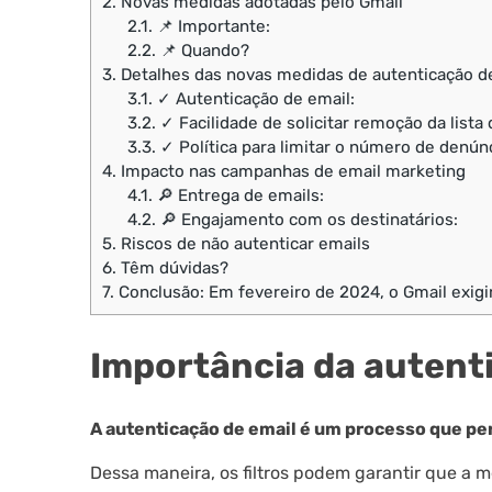
2.
Novas medidas adotadas pelo Gmail
2.1.
📌 Importante:
2.2.
📌 Quando?
3.
Detalhes das novas medidas de autenticação de
3.1.
✓ Autenticação de email:
3.2.
✓ Facilidade de solicitar remoção da lista 
3.3.
✓ Política para limitar o número de denú
4.
Impacto nas campanhas de email marketing
4.1.
🔎 Entrega de emails:
4.2.
🔎 Engajamento com os destinatários:
5.
Riscos de não autenticar emails
6.
Têm dúvidas?
7.
Conclusão: Em fevereiro de 2024, o Gmail exigi
Importância da autent
A autenticação de email é um processo que per
Dessa maneira, os filtros podem garantir que a