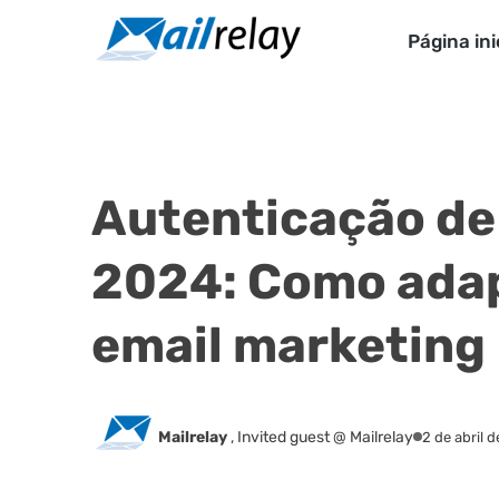
Ir
para
Página ini
o
conteúdo
Autenticação de
2024: Como adap
email marketing
Mailrelay
,
Invited guest @ Mailrelay
2 de abril 