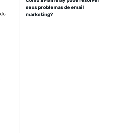
Como a Mailrelay pode resolver
seus problemas de email
ndo
marketing?
e