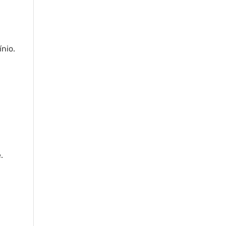
nio.
.