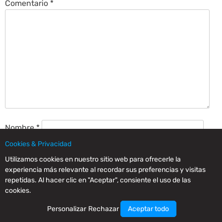
Comentario
*
Nombre
*
Cookies & Privacidad
Correo electrónico
*
Utilizamos cookies en nuestro sitio web para ofrecerle la
experiencia más relevante al recordar sus preferencias y visitas
repetidas. Al hacer clic en "Aceptar", consiente el uso de las
Web
cookies.
Guarda mi nombre, correo electrónico y web en este
Personalizar
Rechazar
Aceptar todo
navegador para la próxima vez que comente.