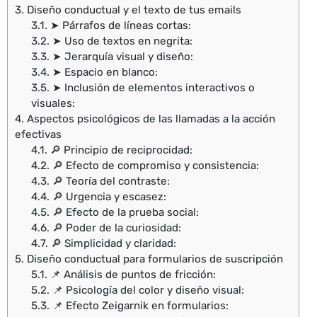
3.
Diseño conductual y el texto de tus emails
3.1.
➤ Párrafos de líneas cortas:
3.2.
➤ Uso de textos en negrita:
3.3.
➤ Jerarquía visual y diseño:
3.4.
➤ Espacio en blanco:
3.5.
➤ Inclusión de elementos interactivos o
visuales:
4.
Aspectos psicológicos de las llamadas a la acción
efectivas
4.1.
🔎 Principio de reciprocidad:
4.2.
🔎 Efecto de compromiso y consistencia:
4.3.
🔎 Teoría del contraste:
4.4.
🔎 Urgencia y escasez:
4.5.
🔎 Efecto de la prueba social:
4.6.
🔎 Poder de la curiosidad:
4.7.
🔎 Simplicidad y claridad:
5.
Diseño conductual para formularios de suscripción
5.1.
📌 Análisis de puntos de fricción:
5.2.
📌 Psicología del color y diseño visual:
5.3.
📌 Efecto Zeigarnik en formularios: