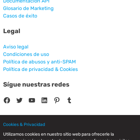
Documentación API
Glosario de Marketing
Casos de éxito
Legal
Aviso legal
Condiciones de uso
Política de abusos y anti-SPAM
Política de privacidad & Cookies
Sígue nuestras redes
Facebook
Twitter
YouTube
LinkedIn
Pinterest
Tumblr
Cookies & Privacidad
© 2025 CPC SERVICIOS INFORMATICOS SL - C/ Nardo, 12 28250 - Torrelodones -
Utilizamos cookies en nuestro sitio web para ofrecerle la
Madrid - Spain Commercial Registry of Madrid. Volume 19.999. Book 0. Page 182.