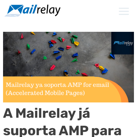
Ir
para
o
conteúdo
A Mailrelay já
suporta AMP para