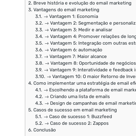
2.
Breve história e evolução do email marketing
3.
Vantagens do email marketing
3.1.
→ Vantagem 1: Economia
3.2.
→ Vantagem 2: Segmentação e personaliz
3.3.
→ Vantagem 3: Medir e analisar
3.4.
→ Vantagem 4: Promover relações de lon
3.5.
→ Vantagem 5: Integração com outras est
3.6.
→ Vantagem 6: automação
3.7.
→ Vantagem 7: Maior alcance
3.8.
→ Vantagem 8: Oportunidade de negócios
3.9.
→ Vantagem 9: Interatividade e feedback 
3.10.
→ Vantagem 10: O maior Retorno de Inve
4.
Como implementar uma estratégia de email efi
4.1.
→ Escolhendo a plataforma de email mark
4.2.
→ Criando uma lista de emails
4.3.
→ Design de campanhas de email marketi
5.
Casos de sucesso em email marketing
5.1.
→ Caso de sucesso 1: Buzzfeed
5.2.
→ Caso de sucesso 2: Zappos
6.
Conclusão