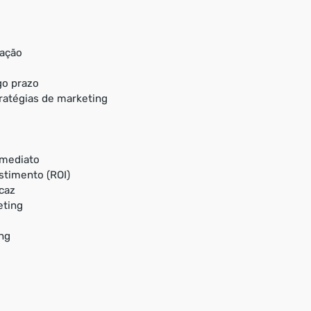
ação
go prazo
ratégias de marketing
imediato
stimento (ROI)
caz
eting
ng