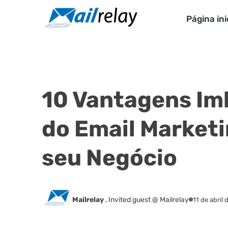
Ir
para
Página ini
o
conteúdo
10 Vantagens Im
do Email Marketi
seu Negócio
Mailrelay
,
Invited guest @ Mailrelay
11 de abril