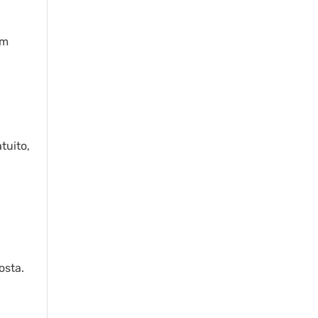
em
tuito,
osta.