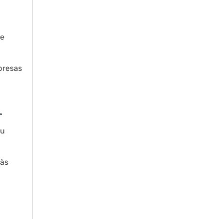
ue
presas
.
ou
 às