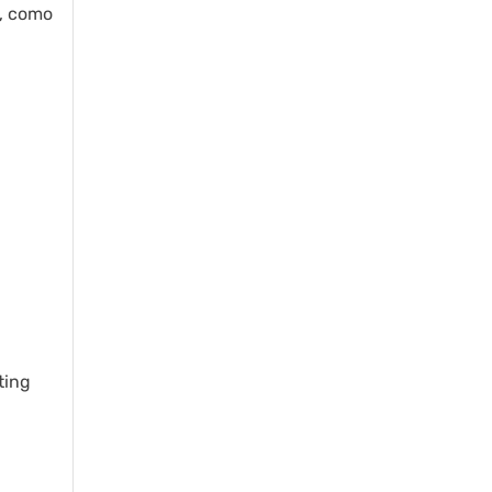
, como
ting