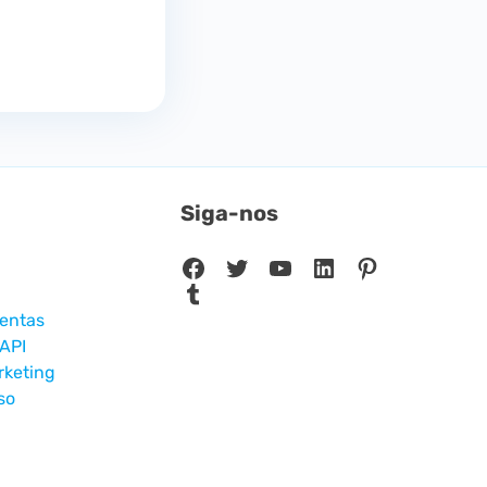
Siga-nos
Facebook
Twitter
Youtube
LinkedIn
Pinterest
Tumblr
entas
API
rketing
so