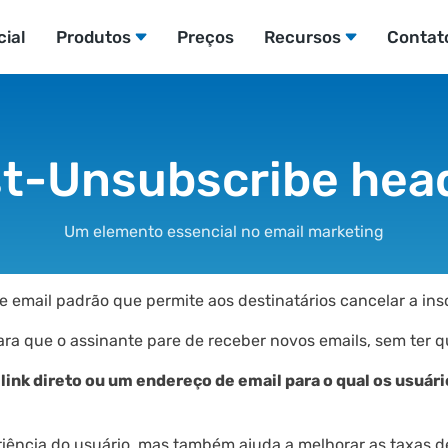
cial
Produtos
Preços
Recursos
Contat
st-Unsubscribe hea
Um elemento essencial no email marketing
e email padrão que permite aos destinatários cancelar a ins
para que o assinante pare de receber novos emails, sem ter
m link direto ou um endereço de email para o qual os usu
iência do usuário, mas também ajuda a melhorar as taxas d