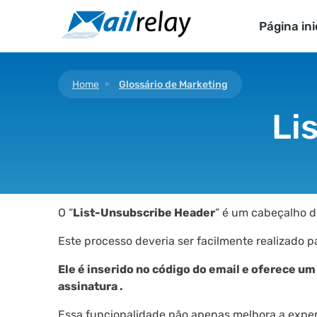
Ir
para
Página ini
o
conteúdo
Home
Glossário de Marketing
Li
O “
List-Unsubscribe Header
” é um cabeçalho d
Este processo deveria ser facilmente realizado 
Ele é inserido no código do email e oferece u
assinatura .
Essa funcionalidade não apenas melhora a exper