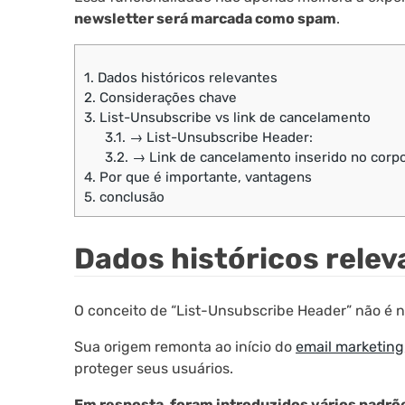
newsletter será marcada como spam
.
1.
Dados históricos relevantes
2.
Considerações chave
3.
List-Unsubscribe vs link de cancelamento
3.1.
→ List-Unsubscribe Header:
3.2.
→ Link de cancelamento inserido no corpo
4.
Por que é importante, vantagens
5.
conclusão
Dados históricos relev
O conceito de “List-Unsubscribe Header” não é n
Sua origem remonta ao início do
email marketing
proteger seus usuários.
Em resposta, foram introduzidos vários padrõ