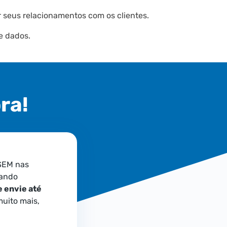
r seus relacionamentos com os clientes.
e dados.
ra!
SEM nas
nando
e envie até
uito mais,