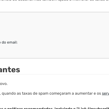
 do email:
antes
ovo.
, quando as taxas de spam começaram a aumentar e os
ser
es e práticas recomendados, incluindo o “List-Unsubscri