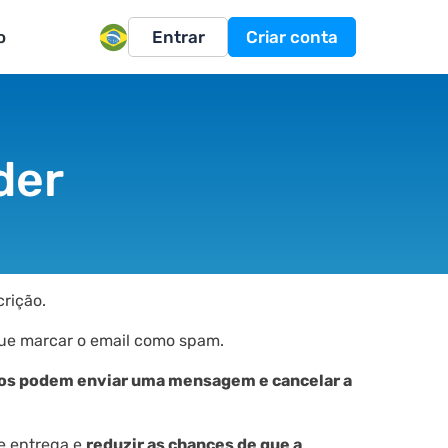
o
Entrar
Criar conta
der
crição.
 que marcar o email como spam.
ários podem enviar uma mensagem e cancelar a
e entrega e
reduzir as chances de que a