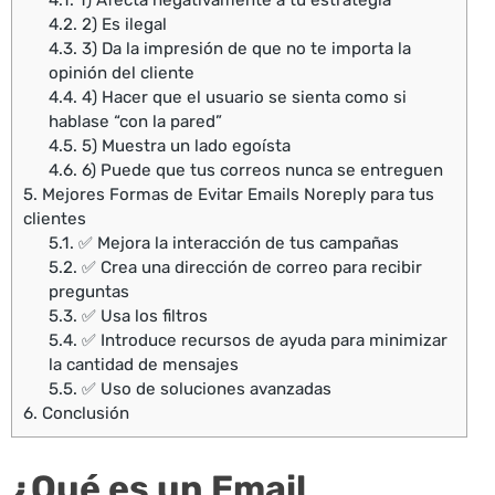
4.1.
1) Afecta negativamente a tu estrategia
4.2.
2) Es ilegal
4.3.
3) Da la impresión de que no te importa la
opinión del cliente
4.4.
4) Hacer que el usuario se sienta como si
hablase “con la pared”
4.5.
5) Muestra un lado egoísta
4.6.
6) Puede que tus correos nunca se entreguen
5.
Mejores Formas de Evitar Emails Noreply para tus
clientes
5.1.
✅ Mejora la interacción de tus campañas
5.2.
✅ Crea una dirección de correo para recibir
preguntas
5.3.
✅ Usa los filtros
5.4.
✅ Introduce recursos de ayuda para minimizar
la cantidad de mensajes
5.5.
✅ Uso de soluciones avanzadas
6.
Conclusión
¿Qué es un Email