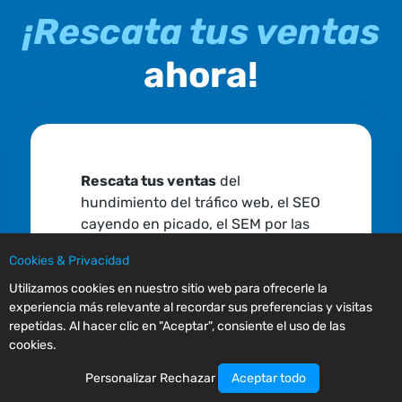
¡Rescata tus ventas
ahora!
Rescata tus ventas
del
hundimiento del tráfico web, el SEO
cayendo en picado, el SEM por las
nubes y las redes sociales
Cookies & Privacidad
ineficientes. El email marketing
sigue funcionando como siempre,
Utilizamos cookies en nuestro sitio web para ofrecerle la
experiencia más relevante al recordar sus preferencias y visitas
es predecible, sencillo y rentable.
repetidas. Al hacer clic en "Aceptar", consiente el uso de las
Crea tu cuenta gratuita y envía
cookies.
hasta 80.000 emails al mes
a un
máximo de 20.000 contactos,
Personalizar
Rechazar
Aceptar todo
gratis. Consigue mucho más, por