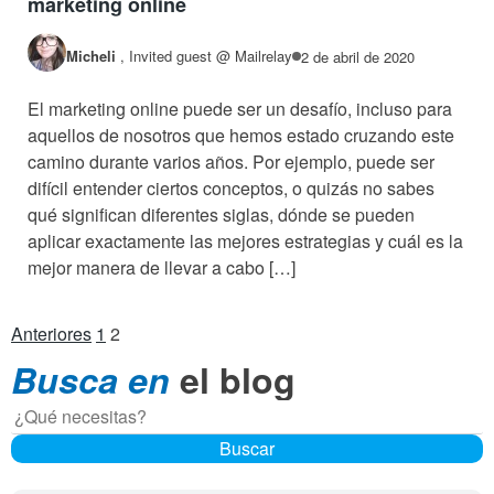
marketing online
Micheli
,
Invited guest @ Mailrelay
2 de abril de 2020
El marketing online puede ser un desafío, incluso para
aquellos de nosotros que hemos estado cruzando este
camino durante varios años. Por ejemplo, puede ser
difícil entender ciertos conceptos, o quizás no sabes
qué significan diferentes siglas, dónde se pueden
aplicar exactamente las mejores estrategias y cuál es la
mejor manera de llevar a cabo […]
Paginación
Anteriores
1
2
Busca en
el blog
de
entradas
Buscar
Buscar