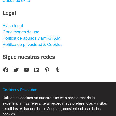
Casos de éxito
Legal
Aviso legal
Condiciones de uso
Política de abusos y anti-SPAM
Política de privacidad & Cookies
Sígue nuestras redes
Facebook
Twitter
YouTube
LinkedIn
Pinterest
Tumblr
Cookies & Privacidad
Utilizamos cookies en nuestro sitio web para ofrecerle la
© 2025 CPC SERVICIOS INFORMATICOS SL - C/ Nardo, 12 28250 - Torrelodones -
Madrid - Spain Commercial Registry of Madrid. Volume 19.999. Book 0. Page 182.
experiencia más relevante al recordar sus preferencias y visitas
NIF/VAT: ESB83964601. VAT not included.
repetidas. Al hacer clic en "Aceptar", consiente el uso de las
cookies.