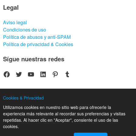
Legal
Aviso legal
Condiciones de uso
Política de abusos y anti-SPAM
Política de privacidad & Cookies
Sígue nuestras redes
Facebook
Twitter
YouTube
LinkedIn
Pinterest
Tumblr
Cookies & Privacidad
© 2025 CPC SERVICIOS INFORMATICOS SL - C/ Nardo, 12 28250 - Torrelodones -
Utilizamos cookies en nuestro sitio web para ofrecerle la
Madrid - Spain Commercial Registry of Madrid. Volume 19.999. Book 0. Page 182.
experiencia más relevante al recordar sus preferencias y visitas
NIF/VAT: ESB83964601. VAT not included.
repetidas. Al hacer clic en "Aceptar", consiente el uso de las
cookies.