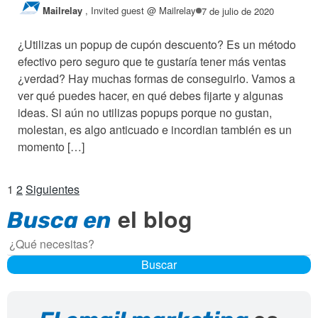
Mailrelay
,
Invited guest @ Mailrelay
7 de julio de 2020
¿Utilizas un popup de cupón descuento? Es un método
efectivo pero seguro que te gustaría tener más ventas
¿verdad? Hay muchas formas de conseguirlo. Vamos a
ver qué puedes hacer, en qué debes fijarte y algunas
ideas. Si aún no utilizas popups porque no gustan,
molestan, es algo anticuado e incordian también es un
momento […]
Paginación
1
2
Siguientes
el blog
de
Busca en
entradas
Buscar
Buscar