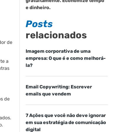
gratuitamente. Economize tempo
e dinheiro.
Posts
relacionados
dor de
Imagem corporativa de uma
empresa: O que é e como melhorá-
te a
la?
utras
Email Copywriting: Escrever
emails que vendem
os de
7 Ações que você não deve ignorar
ados.
em sua estratégia de comunicação
o.
digital