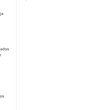
ja
dados
e
sos