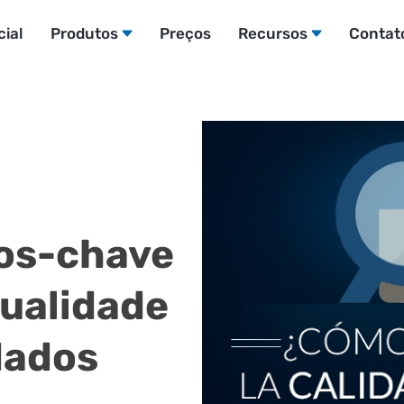
cial
Produtos
Preços
Recursos
Contat
tos-chave
qualidade
dados