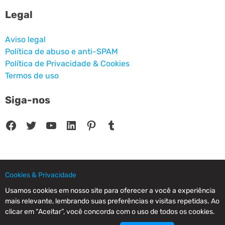
Legal
Aviso legal
Política de abuso e anti-SPAM
Política de Privacidade & Cookies
Termos de uso
Siga-nos
Facebook
Twitter
Youtube
LinkedIn
Pinterest
Tumblr
Cookies & Privacidade
© 2025 CPC SERVICIOS INFORMATICOS SL - C/ Nardo, 12 28250 - Torrelodones -
Madrid - Spain Commercial Registry of Madrid. Volume 19.999. Book 0. Page 182.
Usamos cookies em nosso site para oferecer a você a experiência
NIF/VAT: ESB83964601. VAT not included.
mais relevante, lembrando suas preferências e visitas repetidas. Ao
clicar em “Aceitar”, você concorda com o uso de todos os cookies.