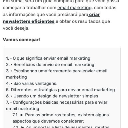
Em suma, será um guia completo para que você possa
começar a trabalhar com
email marketing
, com todas
as informações que você precisará para
criar
newsletters eficientes
e obter os resultados que
você deseja.
Vamos começar!
1.
· O que significa enviar email marketing
2.
· Benefícios do envio de email marketing
3.
· Escolhendo uma ferramenta para enviar email
marketing
4.
· São várias vantagens.
5.
Diferentes estratégias para enviar email marketing
6.
· Usando um design de newsletter simples
7.
· Configurações básicas necessárias para enviar
email marketing
7.1.
► Para os primeiros testes, existem alguns
aspectos que devemos considerar:
7.2.
► Ao importar a lista de assinantes, muitos