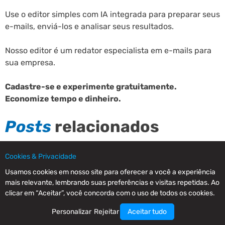
Use o editor simples com IA integrada para preparar seus
e-mails, enviá-los e analisar seus resultados.
Nosso editor é um redator especialista em e-mails para
sua empresa.
Cadastre-se e experimente gratuitamente.
Economize tempo e dinheiro.
Posts
relacionados
Como melhorar a experiência do cliente usando um
Cookies & Privacidade
serviço de chat online?
Usamos cookies em nosso site para oferecer a você a experiência
mais relevante, lembrando suas preferências e visitas repetidas. Ao
clicar em “Aceitar”, você concorda com o uso de todos os cookies.
Imagem corporativa de uma empresa: O que é e como
Personalizar
Rejeitar
Aceitar tudo
melhorá-la?